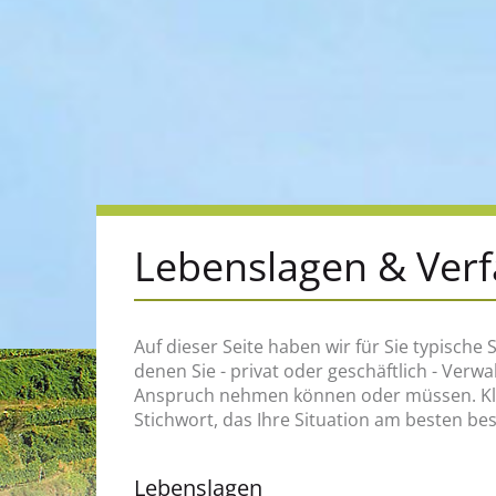
Lebenslagen & Ver
Auf dieser Seite haben wir für Sie typische S
zum Beispiel, an wen Sie sich wenden müss
denen Sie - privat oder geschäftlich - Verw
welche Rechte und Pflichten Sie haben, welch
Anspruch nehmen können oder müssen. Klic
Stichwort, das Ihre Situation am besten be
Lebenslagen