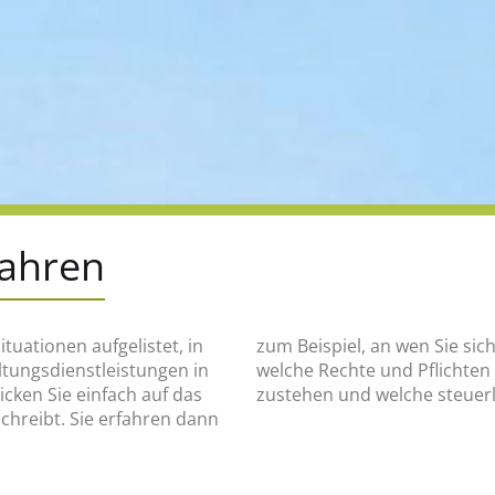
fahren
ituationen aufgelistet, in
en, was wann zu tun ist,
altungsdienstleistungen in
e finanziellen Hilfen Ihnen
ken Sie einfach auf das
zustehen und welche steuerl
schreibt. Sie erfahren dann