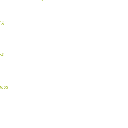
ng
ks
pass