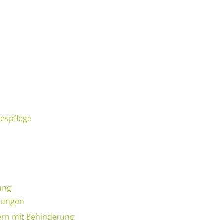
gespflege
tung
htungen
ern mit Behinderung