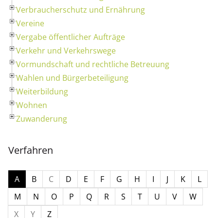
Verbraucherschutz und Ernährung
Vereine
Vergabe öffentlicher Aufträge
Verkehr und Verkehrswege
Vormundschaft und rechtliche Betreuung
Wahlen und Bürgerbeteiligung
Weiterbildung
Wohnen
Zuwanderung
Verfahren
A
B
C
D
E
F
G
H
I
J
K
L
M
N
O
P
Q
R
S
T
U
V
W
X
Y
Z