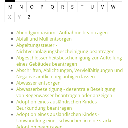
M
N
O
P
Q
R
S
T
U
V
W
X
Y
Z
Abendgymnasium - Aufnahme beantragen
Abfall und Müll entsorgen
Abgeltungssteuer -
Nichtveranlagungsbescheinigung beantragen
Abgeschlossenheitsbescheinigung zur Aufteilung
eines Gebäudes beantragen
Abschriften, Ablichtungen, Vervielfältigungen und
Negative amtlich beglaubigen lassen
Abwasser entsorgen
Abwasserbeseitigung - dezentrale Beseitigung
von Regenwasser beantragen oder anzeigen
Adoption eines ausländischen Kindes -
Beurkundung beantragen
Adoption eines ausländischen Kindes -
Umwandlung einer schwachen in eine starke
Adoption beantragen