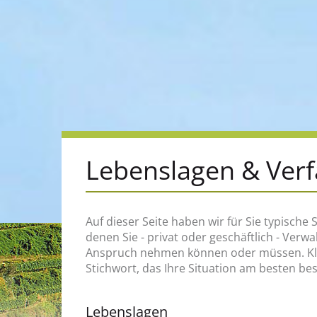
Lebenslagen & Ver
Auf dieser Seite haben wir für Sie typische S
zum Beispiel, an wen Sie sich wenden müss
denen Sie - privat oder geschäftlich - Verw
welche Rechte und Pflichten Sie haben, welch
Anspruch nehmen können oder müssen. Klic
Stichwort, das Ihre Situation am besten be
Lebenslagen