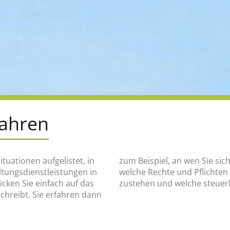
fahren
ituationen aufgelistet, in
en, was wann zu tun ist,
altungsdienstleistungen in
e finanziellen Hilfen Ihnen
ken Sie einfach auf das
zustehen und welche steuerl
schreibt. Sie erfahren dann