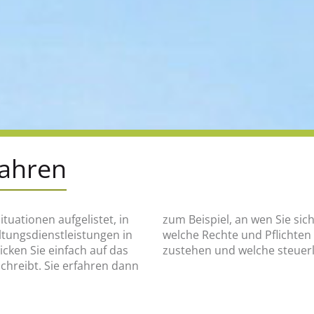
fahren
ituationen aufgelistet, in
en, was wann zu tun ist,
altungsdienstleistungen in
e finanziellen Hilfen Ihnen
ken Sie einfach auf das
zustehen und welche steuerl
schreibt. Sie erfahren dann