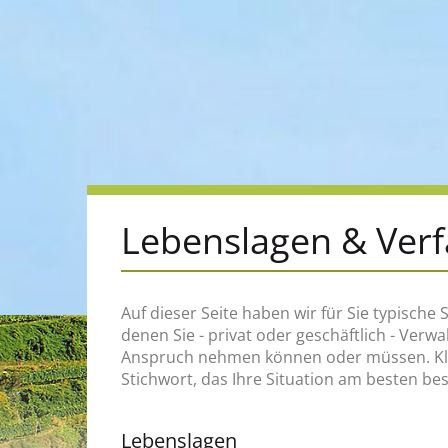
Lebenslagen & Ver
Auf dieser Seite haben wir für Sie typische S
zum Beispiel, an wen Sie sich wenden müss
denen Sie - privat oder geschäftlich - Verw
welche Rechte und Pflichten Sie haben, welch
Anspruch nehmen können oder müssen. Klic
Stichwort, das Ihre Situation am besten be
Lebenslagen