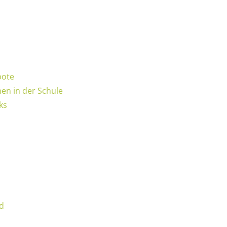
bote
n in der Schule
ks
gd