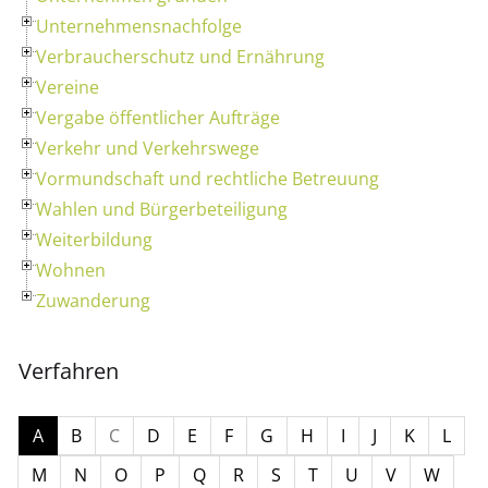
Unternehmensnachfolge
Verbraucherschutz und Ernährung
Vereine
Vergabe öffentlicher Aufträge
Verkehr und Verkehrswege
Vormundschaft und rechtliche Betreuung
Wahlen und Bürgerbeteiligung
Weiterbildung
Wohnen
Zuwanderung
Verfahren
A
B
C
D
E
F
G
H
I
J
K
L
M
N
O
P
Q
R
S
T
U
V
W