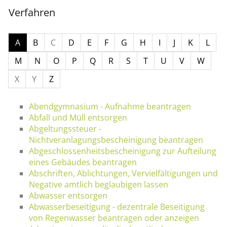
Verfahren
A
B
C
D
E
F
G
H
I
J
K
L
M
N
O
P
Q
R
S
T
U
V
W
X
Y
Z
Abendgymnasium - Aufnahme beantragen
Abfall und Müll entsorgen
Abgeltungssteuer -
Nichtveranlagungsbescheinigung beantragen
Abgeschlossenheitsbescheinigung zur Aufteilung
eines Gebäudes beantragen
Abschriften, Ablichtungen, Vervielfältigungen und
Negative amtlich beglaubigen lassen
Abwasser entsorgen
Abwasserbeseitigung - dezentrale Beseitigung
von Regenwasser beantragen oder anzeigen