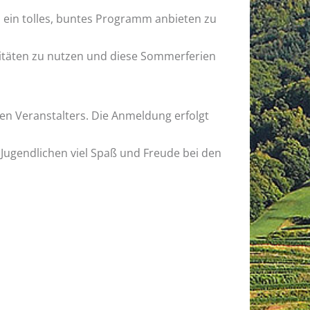
 ein tol­les, bun­tes Pro­gramm an­bie­ten zu
­vi­tä­ten zu nut­zen und diese Som­mer­fe­ri­en
gen Ver­an­stal­ters. Die An­mel­dung er­folgt
u­gend­li­chen viel Spaß und Freu­de bei den