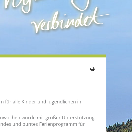
m für alle Kin­der und Ju­gend­li­chen in
en­wo­chen wurde mit gro­ßer Un­ter­stüt­zung
nen­des und bun­tes Fe­ri­en­pro­gramm für