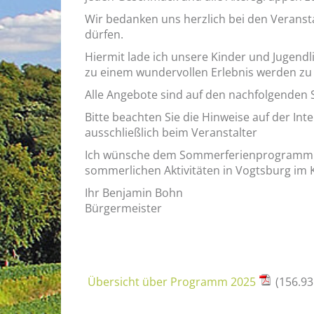
Wir be­dan­ken uns herz­lich bei den Ver­an­st
dür­fen.
Hier­mit lade ich un­se­re Kin­der und Ju­gend­li
zu einem wun­der­vol­len Er­leb­nis wer­den zu 
Alle An­ge­bo­te sind auf den nach­fol­gen­den 
Bitte be­ach­ten Sie die Hin­wei­se auf der In­te
aus­schließ­lich beim Ver­an­stal­ter
Ich wün­sche dem Som­mer­fe­ri­en­pro­gramm 
som­mer­li­chen Ak­ti­vi­tä­ten in Vogts­burg im 
Ihr Ben­ja­min Bohn
Bür­ger­meis­ter
Übersicht über Programm 2025
(156.93