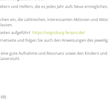
al­tern und Hel­fern, die es jedes Jahr aufs Neue er­mög­li­chen,
­chen ein, die zahl­rei­chen, in­ter­es­san­ten Ak­tio­nen und Ak­ti
las­sen.
Sei­ten auf­ge­führt
https://​vogtsburg.​feripro.​de/
r­net­sei­te und fol­gen Sie auch den An­wei­sun­gen des je­wei­li­
eine gute Auf­nah­me und Re­so­nanz sowie den Kin­dern und J
Kai­ser­stuhl.
 kB)