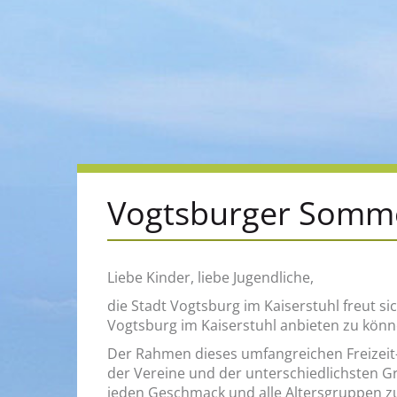
Vogts­bur­ger Som­me
Liebe Kin­der, liebe Ju­gend­li­che,
die Stadt Vogts­burg im Kai­ser­stuhl freut sich
Vogts­burg im Kai­ser­stuhl an­bie­ten zu kön­
Der Rah­men die­ses um­fang­rei­chen Frei­zei
der Ver­ei­ne und der un­ter­schied­lichs­ten G
jeden Ge­schmack und alle Al­ters­grup­pen zu