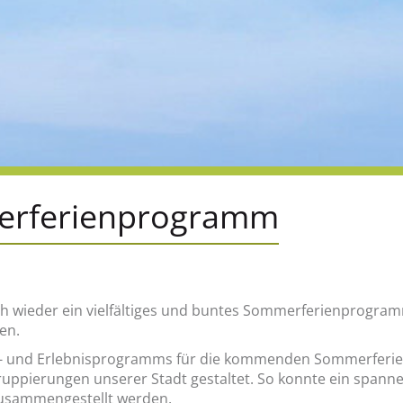
r­fe­ri­en­pro­gramm
 wie­der ein viel­fäl­ti­ges und bun­tes Som­mer­fe­ri­en­pro­gram
nen.
t- und Er­leb­nis­pro­gramms für die kom­men­den Som­mer­fe­ri­
rup­pie­run­gen un­se­rer Stadt ge­stal­tet. So konn­te ein span­
­sam­men­ge­stellt wer­den.