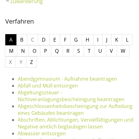
Zuwanderung
Verfahren
A
B
C
D
E
F
G
H
I
J
K
L
M
N
O
P
Q
R
S
T
U
V
W
X
Y
Z
Abendgymnasium - Aufnahme beantragen
Abfall und Müll entsorgen
Abgeltungssteuer -
Nichtveranlagungsbescheinigung beantragen
Abgeschlossenheitsbescheinigung zur Aufteilung
eines Gebäudes beantragen
Abschriften, Ablichtungen, Vervielfältigungen und
Negative amtlich beglaubigen lassen
Abwasser entsorgen