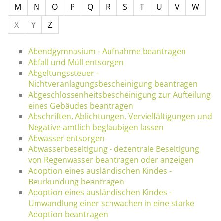
M
N
O
P
Q
R
S
T
U
V
W
X
Y
Z
Abendgymnasium - Aufnahme beantragen
Abfall und Müll entsorgen
Abgeltungssteuer -
Nichtveranlagungsbescheinigung beantragen
Abgeschlossenheitsbescheinigung zur Aufteilung
eines Gebäudes beantragen
Abschriften, Ablichtungen, Vervielfältigungen und
Negative amtlich beglaubigen lassen
Abwasser entsorgen
Abwasserbeseitigung - dezentrale Beseitigung
von Regenwasser beantragen oder anzeigen
Adoption eines ausländischen Kindes -
Beurkundung beantragen
Adoption eines ausländischen Kindes -
Umwandlung einer schwachen in eine starke
Adoption beantragen