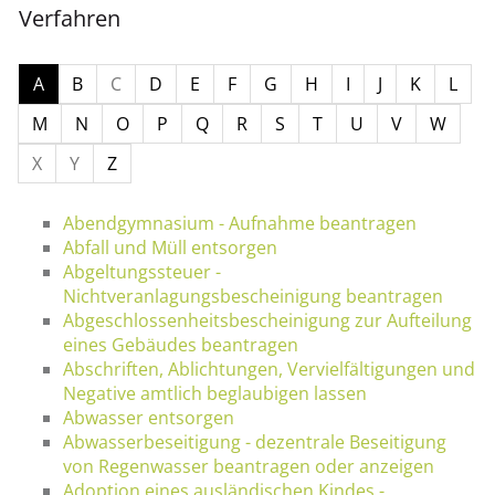
Verfahren
A
B
C
D
E
F
G
H
I
J
K
L
M
N
O
P
Q
R
S
T
U
V
W
X
Y
Z
Abendgymnasium - Aufnahme beantragen
Abfall und Müll entsorgen
Abgeltungssteuer -
Nichtveranlagungsbescheinigung beantragen
Abgeschlossenheitsbescheinigung zur Aufteilung
eines Gebäudes beantragen
Abschriften, Ablichtungen, Vervielfältigungen und
Negative amtlich beglaubigen lassen
Abwasser entsorgen
Abwasserbeseitigung - dezentrale Beseitigung
von Regenwasser beantragen oder anzeigen
Adoption eines ausländischen Kindes -