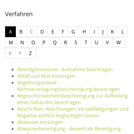
Verfahren
A
B
C
D
E
F
G
H
I
J
K
L
M
N
O
P
Q
R
S
T
U
V
W
X
Y
Z
Abendgymnasium - Aufnahme beantragen
Abfall und Müll entsorgen
Abgeltungssteuer -
Nichtveranlagungsbescheinigung beantragen
Abgeschlossenheitsbescheinigung zur Aufteilung
eines Gebäudes beantragen
Abschriften, Ablichtungen, Vervielfältigungen und
Negative amtlich beglaubigen lassen
Abwasser entsorgen
Abwasserbeseitigung - dezentrale Beseitigung