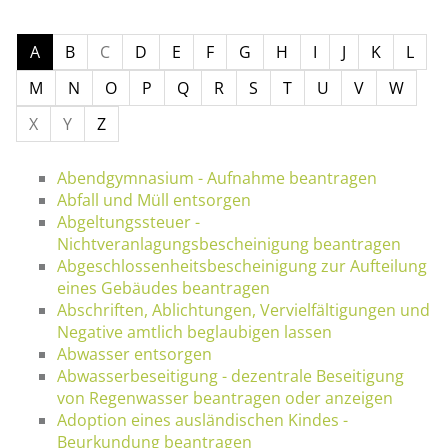
A
B
C
D
E
F
G
H
I
J
K
L
M
N
O
P
Q
R
S
T
U
V
W
X
Y
Z
Abendgymnasium - Aufnahme beantragen
Abfall und Müll entsorgen
Abgeltungssteuer -
Nichtveranlagungsbescheinigung beantragen
Abgeschlossenheitsbescheinigung zur Aufteilung
eines Gebäudes beantragen
Abschriften, Ablichtungen, Vervielfältigungen und
Negative amtlich beglaubigen lassen
Abwasser entsorgen
Abwasserbeseitigung - dezentrale Beseitigung
von Regenwasser beantragen oder anzeigen
Adoption eines ausländischen Kindes -
Beurkundung beantragen