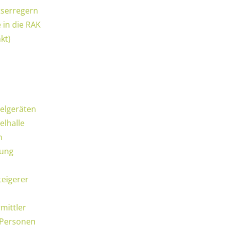
tserregern
 in die RAK
kt)
ielgeräten
elhalle
n
tung
teigerer
mittler
n Personen