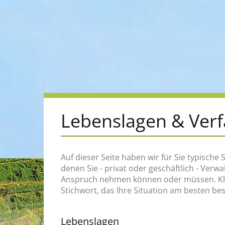
Lebenslagen & Ver
Auf dieser Seite haben wir für Sie typische S
zum Beispiel, an wen Sie sich wenden müss
denen Sie - privat oder geschäftlich - Verw
welche Rechte und Pflichten Sie haben, welch
Anspruch nehmen können oder müssen. Klic
Stichwort, das Ihre Situation am besten be
Lebenslagen