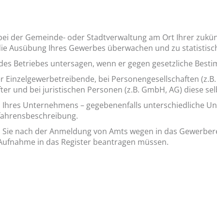
i der Gemeinde- oder Stadtverwaltung am Ort Ihrer zukünft
die Ausübung Ihres Gewerbes überwachen und zu statistis
g des Betriebes untersagen, wenn er gegen gesetzliche Bes
er Einzelgewerbetreibende, bei Personengesellschaften (z.B.
er und bei juristischen Personen (z.B. GmbH, AG) diese selb
rm Ihres Unternehmens – gegebenenfalls unterschiedliche U
rfahrensbeschreibung.
b Sie nach der Anmeldung von Amts wegen in das Gewerberegi
 Aufnahme in das Register beantragen müssen.