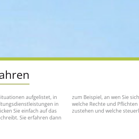
fahren
ituationen aufgelistet, in
en, was wann zu tun ist,
altungsdienstleistungen in
e finanziellen Hilfen Ihnen
ken Sie einfach auf das
zustehen und welche steuerl
schreibt. Sie erfahren dann