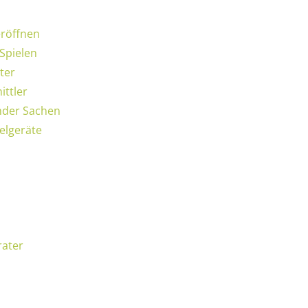
eröffnen
 Spielen
ter
ittler
emder Sachen
ielgeräte
rater