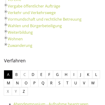
Vergabe öffentlicher Aufträge
Verkehr und Verkehrswege
Vormundschaft und rechtliche Betreuung
Wahlen und Bürgerbeteiligung
Weiterbildung
Wohnen
Zuwanderung
Verfahren
A
B
C
D
E
F
G
H
I
J
K
L
M
N
O
P
Q
R
S
T
U
V
W
X
Y
Z
Abendgymnasium - Aufnahme beantragen