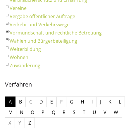
Vereine
Vergabe öffentlicher Aufträge
Verkehr und Verkehrswege
Vormundschaft und rechtliche Betreuung
Wahlen und Bürgerbeteiligung
Weiterbildung
Wohnen
Zuwanderung
Verfahren
A
B
C
D
E
F
G
H
I
J
K
L
M
N
O
P
Q
R
S
T
U
V
W
X
Y
Z