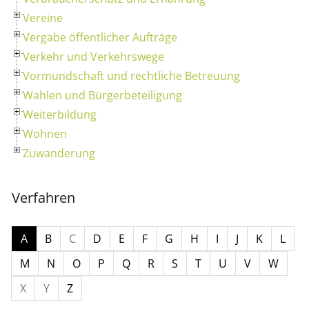
Vereine
Vergabe öffentlicher Aufträge
Verkehr und Verkehrswege
Vormundschaft und rechtliche Betreuung
Wahlen und Bürgerbeteiligung
Weiterbildung
Wohnen
Zuwanderung
Verfahren
A
B
C
D
E
F
G
H
I
J
K
L
M
N
O
P
Q
R
S
T
U
V
W
X
Y
Z