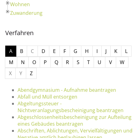
Wohnen
Zuwanderung
Verfahren
A
B
C
D
E
F
G
H
I
J
K
L
M
N
O
P
Q
R
S
T
U
V
W
X
Y
Z
Abendgymnasium - Aufnahme beantragen
Abfall und Müll entsorgen
Abgeltungssteuer -
Nichtveranlagungsbescheinigung beantragen
Abgeschlossenheitsbescheinigung zur Aufteilung
eines Gebäudes beantragen
Abschriften, Ablichtungen, Vervielfältigungen und
Negative amtlich beglaubigen lassen