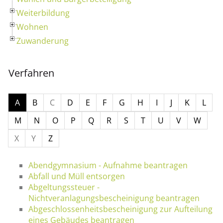
Weiterbildung
Wohnen
Zuwanderung
Verfahren
A
B
C
D
E
F
G
H
I
J
K
L
M
N
O
P
Q
R
S
T
U
V
W
X
Y
Z
Abendgymnasium - Aufnahme beantragen
Abfall und Müll entsorgen
Abgeltungssteuer -
Nichtveranlagungsbescheinigung beantragen
Abgeschlossenheitsbescheinigung zur Aufteilung
eines Gebäudes beantragen