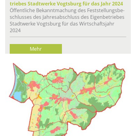
trie­bes Stadt­wer­ke Vogts­burg für das Jahr 2024
Öf­fent­li­che Be­kannt­ma­chung des Fest­stel­lungs­be­
schlus­ses des Jah­res­ab­schluss des Ei­gen­be­trie­bes
Stadt­wer­ke Vogts­burg für das Wirt­schafts­jahr
2024
Mehr