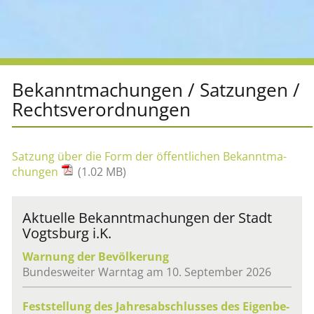
Be­kannt­ma­chun­gen / Sat­zun­gen /
Rechts­ver­ord­nun­gen
Sat­zung über die Form der öf­fent­li­chen Be­kannt­ma­
chun­gen
(1.02 MB)
Ak­tu­el­le Be­kannt­ma­chun­gen der Stadt
Vogts­burg i.K.
War­nung der Be­völ­ke­rung
Bun­des­wei­ter Warn­tag am 10. Sep­tem­ber 2026
Fest­stel­lung des Jah­res­ab­schlus­ses des Ei­gen­be­