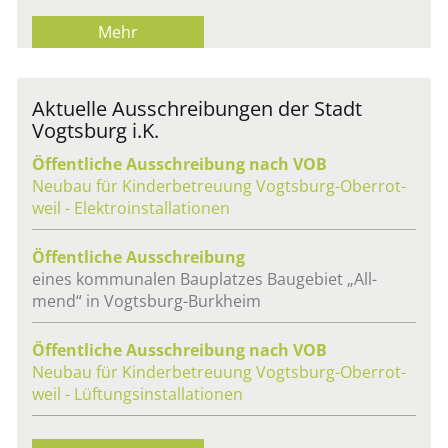
Mehr
Ak­tu­el­le Aus­schrei­bun­gen der Stadt
Vogts­burg i.K.
Öf­fent­li­che Aus­schrei­bung nach VOB
Neu­bau für Kin­der­be­treu­ung Vogts­burg-Ober­rot­
weil - Elek­tro­in­stal­la­tio­nen
Öf­fent­li­che Aus­schrei­bung
eines kom­mu­na­len Bau­plat­zes Bau­ge­biet „All­
mend“ in Vogts­burg-Burk­heim
Öf­fent­li­che Aus­schrei­bung nach VOB
Neu­bau für Kin­der­be­treu­ung Vogts­burg-Ober­rot­
weil - Lüf­tungs­in­stal­la­tio­nen