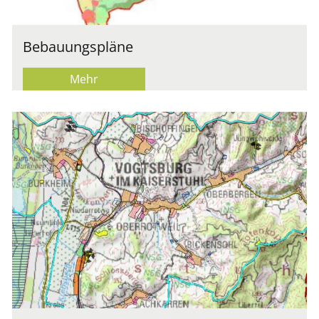
Be­bau­ungs­plä­ne
Mehr