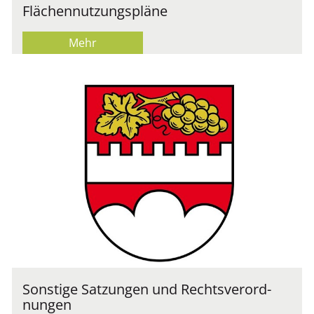
Flä­chen­nut­zungs­plä­ne
Mehr
Sons­ti­ge Sat­zun­gen und Rechts­ver­ord­
nun­gen