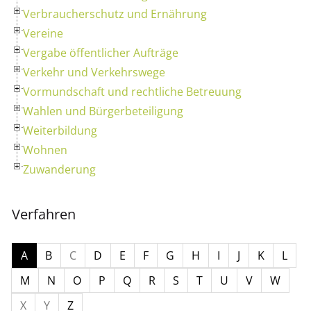
Verbraucherschutz und Ernährung
Vereine
Vergabe öffentlicher Aufträge
Verkehr und Verkehrswege
Vormundschaft und rechtliche Betreuung
Wahlen und Bürgerbeteiligung
Weiterbildung
Wohnen
Zuwanderung
Verfahren
A
B
C
D
E
F
G
H
I
J
K
L
M
N
O
P
Q
R
S
T
U
V
W
X
Y
Z