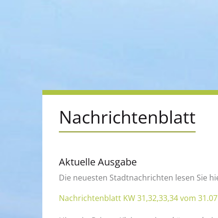
Nach­rich­ten­blatt
Ak­tu­el­le Aus­ga­be
Die neu­es­ten Stadt­nach­rich­ten lesen Sie hi
Nach­rich­ten­blatt KW 31,32,33,34 vom 31.0