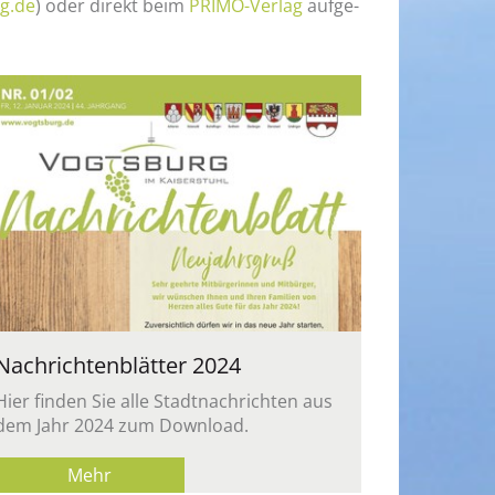
g.​de
) oder di­rekt beim
PRI­MO-Ver­lag
auf­ge­
Nach­rich­ten­blät­ter 2024
Hier fin­den Sie alle Stadt­nach­rich­ten aus
dem Jahr 2024 zum Down­load.
Mehr