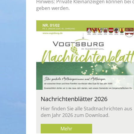
Hin­weis: Pri­va­te Klein­an­zei­gen kön­nen bei
ge­ben wer­den.
Nach­rich­ten­blät­ter 2026
Hier fin­den Sie alle Stadt­nach­rich­ten aus
dem Jahr 2026 zum Down­load.
Mehr