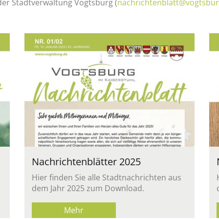
 der Stadt­ver­wal­tung Vogts­burg (
nach­rich­ten­blatt@​vogtsbur
Nach­rich­ten­blät­ter 2025
Hier fin­den Sie alle Stadt­nach­rich­ten aus
dem Jahr 2025 zum Down­load.
Mehr