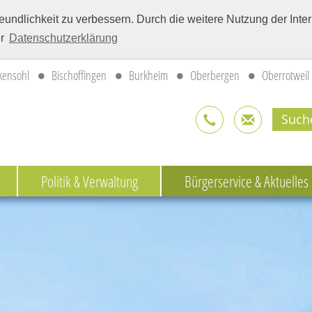
eundlichkeit zu verbessern. Durch die weitere Nutzung der Int
er
Datenschutzerklärung
kensohl
Bischoffingen
Burkheim
Oberbergen
Oberrotweil
Politik & Verwaltung
Bürgerservice & Aktuelles