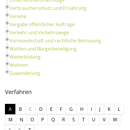
Verbraucherschutz und Ernährung
Vereine
Vergabe öffentlicher Aufträge
Verkehr und Verkehrswege
Vormundschaft und rechtliche Betreuung
Wahlen und Bürgerbeteiligung
Weiterbildung
Wohnen
Zuwanderung
Verfahren
A
B
C
D
E
F
G
H
I
J
K
L
M
N
O
P
Q
R
S
T
U
V
W
X
Y
Z