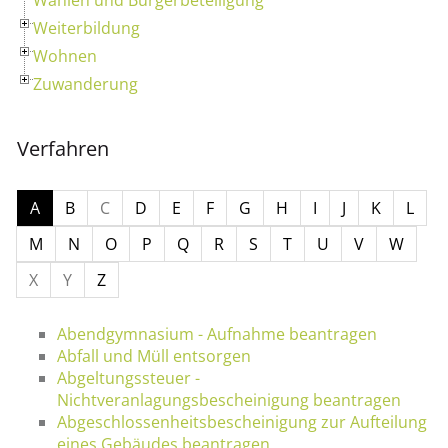
Weiterbildung
Wohnen
Zuwanderung
Verfahren
A
B
C
D
E
F
G
H
I
J
K
L
M
N
O
P
Q
R
S
T
U
V
W
X
Y
Z
Abendgymnasium - Aufnahme beantragen
Abfall und Müll entsorgen
Abgeltungssteuer -
Nichtveranlagungsbescheinigung beantragen
Abgeschlossenheitsbescheinigung zur Aufteilung
eines Gebäudes beantragen