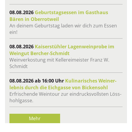
08.08.2026
Ge­burts­tags­es­sen im Gast­haus
Bären in Ober­rot­weil
An dei­nem Ge­burts­tag laden wir dich zum Essen
ein!
08.08.2026
Kai­ser­stüh­ler La­gen­wein­pro­be im
Wein­gut Ber­cher-Schmidt
Wein­ver­kos­tung mit Kel­ler­ei­meis­ter Franz W.
Schmidt
08.08.2026 ab 16:00 Uhr
Ku­li­na­ri­sches Wei­n­er­
leb­nis durch die Eich­gas­se von Bi­cken­sohl
Er­fri­schen­de Wein­tour zur ein­drucks­volls­ten Löss­
hohl­gas­se.
Mehr