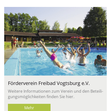
För­der­ver­ein Frei­bad Vogts­burg e.V.
Wei­te­re In­for­ma­tio­nen zum Ver­ein und den Be­tei­li­
gungs­mög­lich­kei­ten fin­den Sie hier.
Mehr