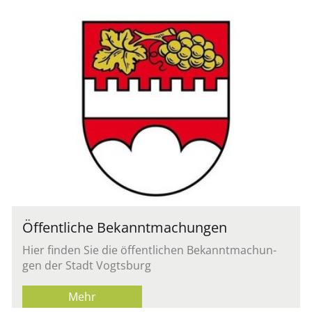
Öf­fent­li­che Be­kannt­ma­chun­gen
Hier fin­den Sie die öf­fent­li­chen Be­kannt­ma­chun­
gen der Stadt Vogts­burg
Mehr