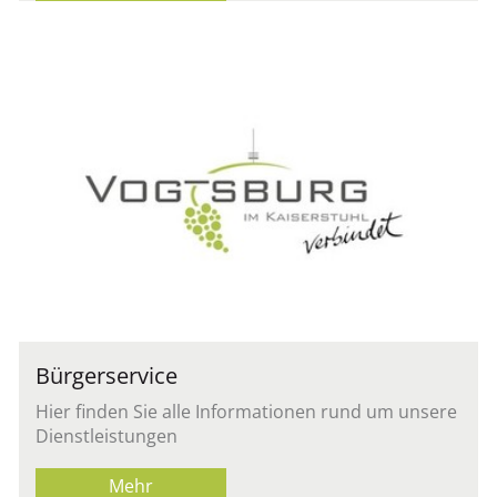
Bür­ger­ser­vice
Hier fin­den Sie alle In­for­ma­tio­nen rund um un­se­re
Dienst­leis­tun­gen
Mehr