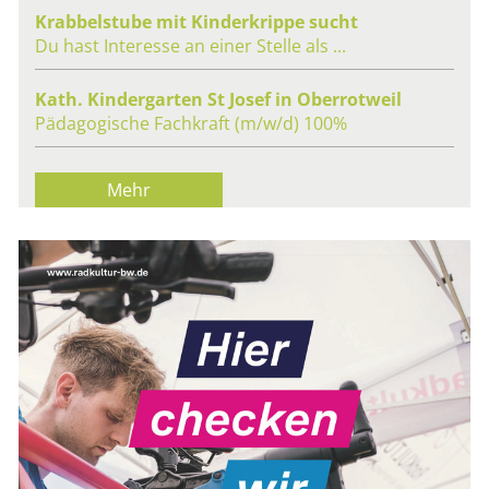
Krab­bel­stu­be mit Kin­der­krip­pe sucht
Du hast In­ter­es­se an einer Stel­le als ...
Kath. Kin­der­gar­ten St Josef in Ober­rot­weil
Päd­ago­gi­sche Fach­kraft (m/w/d) 100%
Mehr