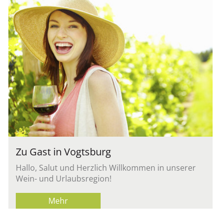
Zu Gast in Vogts­burg
Hallo, Salut und Herz­lich Will­kom­men in un­se­rer
Wein- und Ur­laubs­re­gi­on!
Mehr