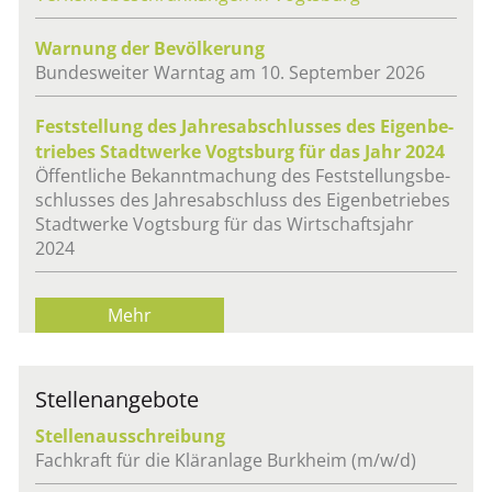
War­nung der Be­völ­ke­rung
Bun­des­wei­ter Warn­tag am 10. Sep­tem­ber 2026
Fest­stel­lung des Jah­res­ab­schlus­ses des Ei­gen­be­
trie­bes Stadt­wer­ke Vogts­burg für das Jahr 2024
Öf­fent­li­che Be­kannt­ma­chung des Fest­stel­lungs­be­
schlus­ses des Jah­res­ab­schluss des Ei­gen­be­trie­bes
Stadt­wer­ke Vogts­burg für das Wirt­schafts­jahr
2024
Mehr
Stel­len­an­ge­bo­te
Stel­len­aus­schrei­bung
Fach­kraft für die Klär­an­la­ge Burk­heim (m/w/d)