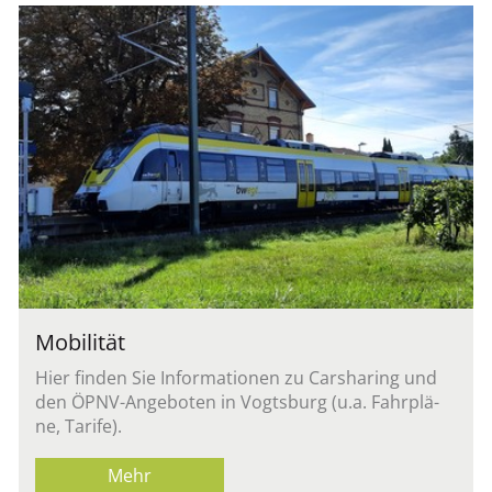
Mo­bi­li­tät
Hier fin­den Sie In­for­ma­tio­nen zu Car­sha­ring und
den ÖPNV-An­ge­bo­ten in Vogts­burg (u.a. Fahr­plä­
ne, Ta­ri­fe).
Mehr