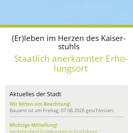
(Er)leben im Her­zen des Kai­ser­
stuhls
Staat­lich an­er­kann­ter Er­ho­
lungs­ort
Ak­tu­el­les der Stadt
Wir bit­ten um Be­ach­tung!
Bau­amt ist am Frei­tag, 07.08.2026 ge­schlos­sen.
Wich­ti­ge Mit­tei­lung!
Ver­kehrs­be­schrän­kun­gen in Vogts­burg