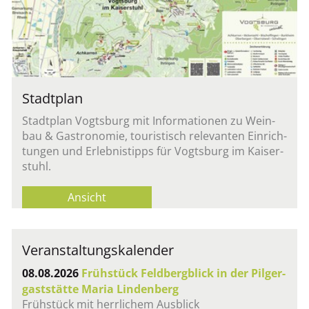
Stadt­plan
Stadt­plan Vogts­burg mit In­for­ma­tio­nen zu Wein­
bau & Gas­tro­no­mie, tou­ris­tisch re­le­van­ten Ein­rich­
tun­gen und Er­leb­nis­tipps für Vogts­burg im Kai­ser­
stuhl.
An­sicht
Ver­an­stal­tungs­ka­len­der
08.08.2026
Früh­stück Feld­berg­blick in der Pil­ger­
gast­stät­te Maria Lin­den­berg
Früh­stück mit herr­li­chem Aus­blick