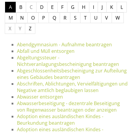
A
B
C
D
E
F
G
H
I
J
K
L
M
N
O
P
Q
R
S
T
U
V
W
X
Y
Z
Abendgymnasium - Aufnahme beantragen
Abfall und Müll entsorgen
Abgeltungssteuer -
Nichtveranlagungsbescheinigung beantragen
Abgeschlossenheitsbescheinigung zur Aufteilung
eines Gebäudes beantragen
Abschriften, Ablichtungen, Vervielfältigungen und
Negative amtlich beglaubigen lassen
Abwasser entsorgen
Abwasserbeseitigung - dezentrale Beseitigung
von Regenwasser beantragen oder anzeigen
Adoption eines ausländischen Kindes -
Beurkundung beantragen
Adoption eines ausländischen Kindes -