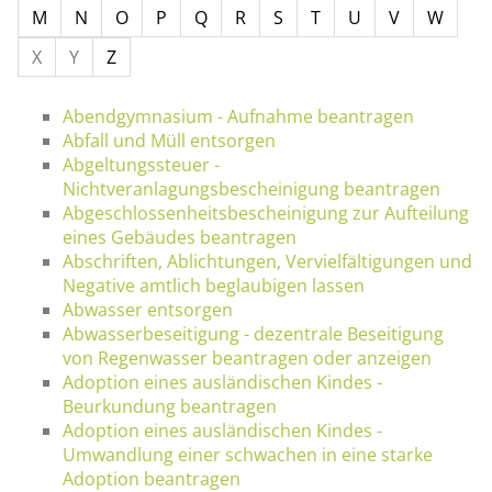
M
N
O
P
Q
R
S
T
U
V
W
X
Y
Z
Abendgymnasium - Aufnahme beantragen
Abfall und Müll entsorgen
Abgeltungssteuer -
Nichtveranlagungsbescheinigung beantragen
Abgeschlossenheitsbescheinigung zur Aufteilung
eines Gebäudes beantragen
Abschriften, Ablichtungen, Vervielfältigungen und
Negative amtlich beglaubigen lassen
Abwasser entsorgen
Abwasserbeseitigung - dezentrale Beseitigung
von Regenwasser beantragen oder anzeigen
Adoption eines ausländischen Kindes -
Beurkundung beantragen
Adoption eines ausländischen Kindes -
Umwandlung einer schwachen in eine starke
Adoption beantragen