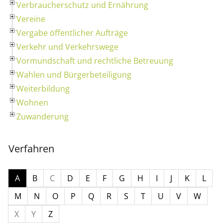
Verbraucherschutz und Ernährung
Vereine
Vergabe öffentlicher Aufträge
Verkehr und Verkehrswege
Vormundschaft und rechtliche Betreuung
Wahlen und Bürgerbeteiligung
Weiterbildung
Wohnen
Zuwanderung
Verfahren
A
B
C
D
E
F
G
H
I
J
K
L
M
N
O
P
Q
R
S
T
U
V
W
X
Y
Z