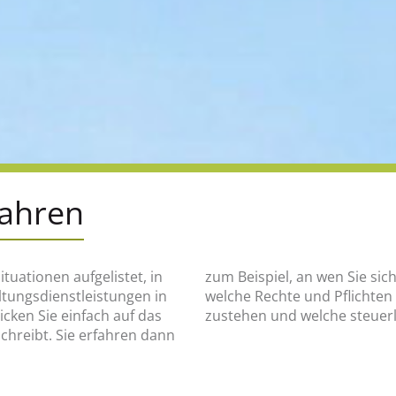
fahren
ituationen aufgelistet, in
en, was wann zu tun ist,
altungsdienstleistungen in
e finanziellen Hilfen Ihnen
ken Sie einfach auf das
zustehen und welche steuerl
schreibt. Sie erfahren dann