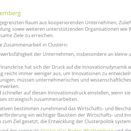
ttemberg
abgegrenzten Raum aus kooperierenden Unternehmen, Zuliefe
klung sowie weiteren unterstützenden Organisationen wie 
same Ziele zu erreichen.
re Zusammenarbeit in Clustern:
werbsfähigkeit der Unternehmen, insbesondere an kleine
Finanzkrise hat sich der Druck auf die Innovationsdynamik w
 reicht immer weniger aus, um Innovationen zu entwickeln
nigen, müssen unternehmerisches und wissenschaftliches 
nwirken.
chneller auf diesen Innovationsdruck einstellen, wenn sie 
ses strategisch zusammenarbeiten.
itiativen bestimmen zunehmend das Wirtschafts- und Besch
terförderung ein wichtiger Baustein der Wirtschafts- und In
zum Ziel gesetzt, die Entwicklung der Clusterpolitik system
 sind der regionale
Clusteratlas Baden-Württemberg
und die