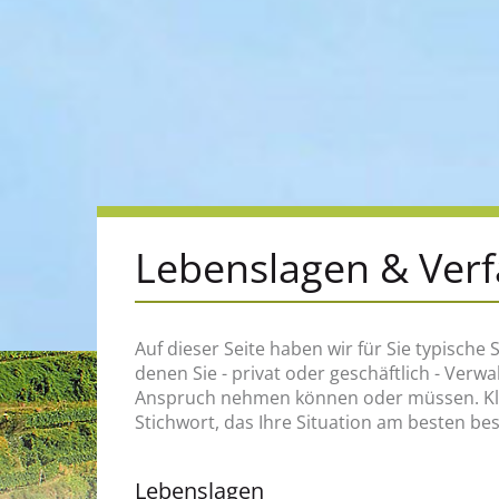
Lebenslagen & Ver
Auf dieser Seite haben wir für Sie typische S
zum Beispiel, an wen Sie sich wenden müss
denen Sie - privat oder geschäftlich - Verw
welche Rechte und Pflichten Sie haben, welch
Anspruch nehmen können oder müssen. Klic
Stichwort, das Ihre Situation am besten be
Lebenslagen