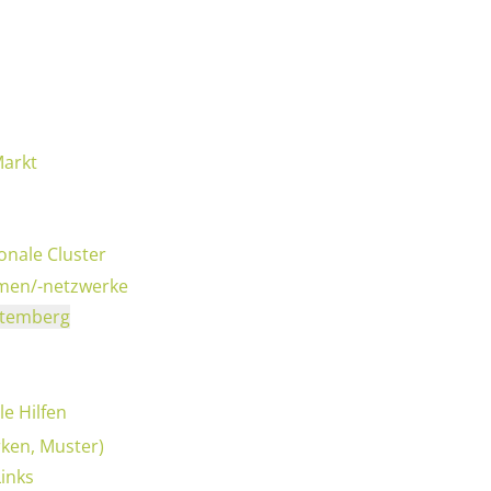
Markt
onale Cluster
rmen/-netzwerke
rttemberg
e Hilfen
rken, Muster)
inks