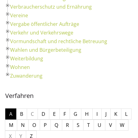
Verbraucherschutz und Ernährung
Vereine
Vergabe öffentlicher Aufträge
Verkehr und Verkehrswege
Vormundschaft und rechtliche Betreuung
Wahlen und Bürgerbeteiligung
Weiterbildung
Wohnen
Zuwanderung
Verfahren
A
B
C
D
E
F
G
H
I
J
K
L
M
N
O
P
Q
R
S
T
U
V
W
X
Y
Z