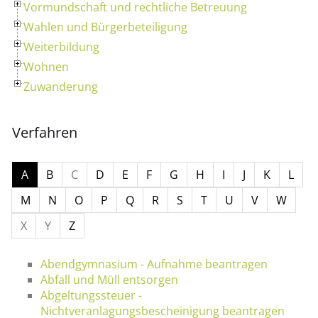
Vormundschaft und rechtliche Betreuung
Wahlen und Bürgerbeteiligung
Weiterbildung
Wohnen
Zuwanderung
Verfahren
A
B
C
D
E
F
G
H
I
J
K
L
M
N
O
P
Q
R
S
T
U
V
W
X
Y
Z
Abendgymnasium - Aufnahme beantragen
Abfall und Müll entsorgen
Abgeltungssteuer -
Nichtveranlagungsbescheinigung beantragen