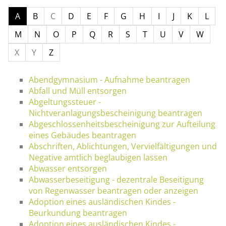
A
B
C
D
E
F
G
H
I
J
K
L
M
N
O
P
Q
R
S
T
U
V
W
X
Y
Z
Abendgymnasium - Aufnahme beantragen
Abfall und Müll entsorgen
Abgeltungssteuer -
Nichtveranlagungsbescheinigung beantragen
Abgeschlossenheitsbescheinigung zur Aufteilung
eines Gebäudes beantragen
Abschriften, Ablichtungen, Vervielfältigungen und
Negative amtlich beglaubigen lassen
Abwasser entsorgen
Abwasserbeseitigung - dezentrale Beseitigung
von Regenwasser beantragen oder anzeigen
Adoption eines ausländischen Kindes -
Beurkundung beantragen
Adoption eines ausländischen Kindes -