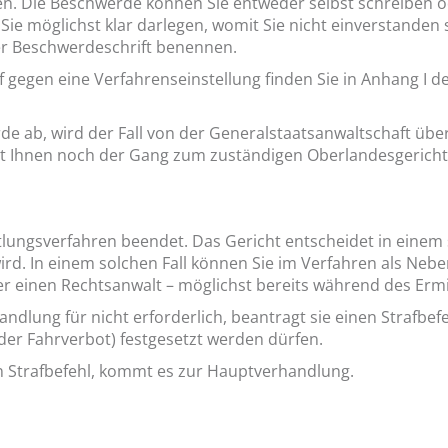
hen. Die Beschwerde können Sie entweder selbst schreiben
 Sie möglichst klar darlegen, womit Sie nicht einverstanden
er Beschwerdeschrift benennen.
f gegen eine Verfahrenseinstellung finden Sie in Anhang I d
de ab, wird der Fall von der Generalstaatsanwaltschaft über
ibt Ihnen noch der Gang zum zuständigen Oberlandesgericht
ttlungsverfahren beendet. Das Gericht entscheidet in eine
ird. In einem solchen Fall können Sie im Verfahren als Ne
oder einen Rechtsanwalt – möglichst bereits während des Erm
ndlung für nicht erforderlich, beantragt sie einen Strafbef
oder Fahrverbot) festgesetzt werden dürfen.
n Strafbefehl, kommt es zur Hauptverhandlung.