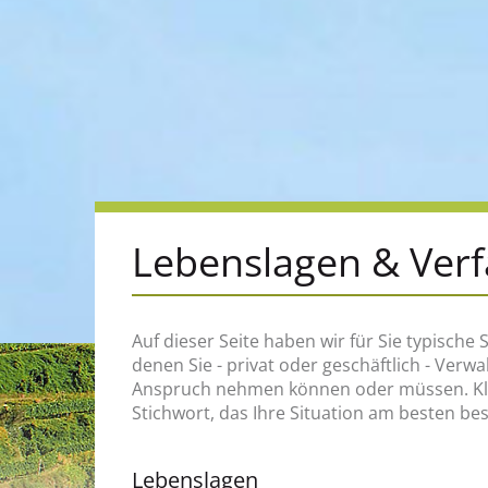
Lebenslagen & Ver
Auf dieser Seite haben wir für Sie typische S
zum Beispiel, an wen Sie sich wenden müss
denen Sie - privat oder geschäftlich - Verw
welche Rechte und Pflichten Sie haben, welch
Anspruch nehmen können oder müssen. Klic
Stichwort, das Ihre Situation am besten be
Lebenslagen