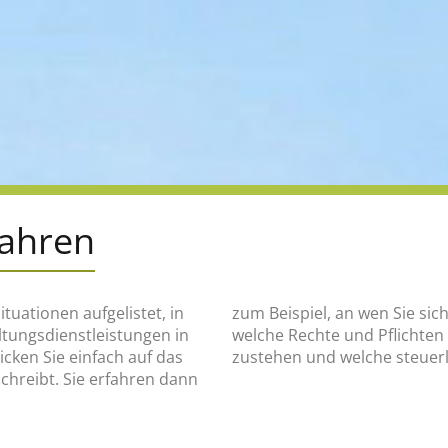
fahren
ituationen aufgelistet, in
en, was wann zu tun ist,
altungsdienstleistungen in
e finanziellen Hilfen Ihnen
ken Sie einfach auf das
zustehen und welche steuerl
schreibt. Sie erfahren dann