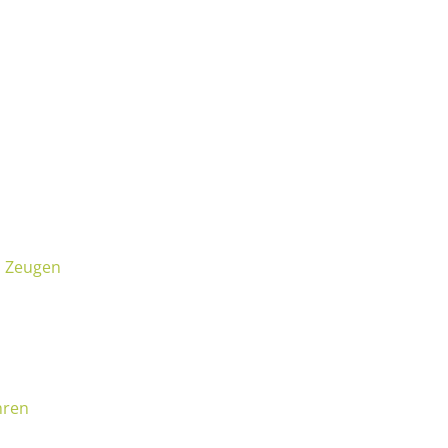
d Zeugen
hren