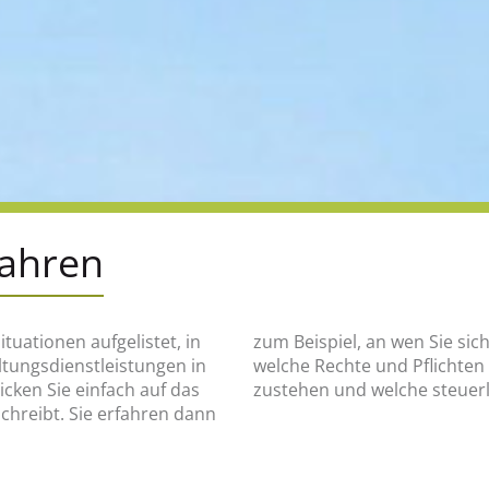
fahren
ituationen aufgelistet, in
en, was wann zu tun ist,
altungsdienstleistungen in
e finanziellen Hilfen Ihnen
ken Sie einfach auf das
zustehen und welche steuerl
schreibt. Sie erfahren dann