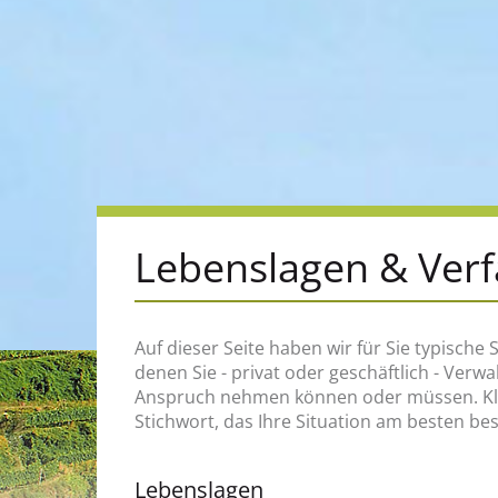
Lebenslagen & Ver
Auf dieser Seite haben wir für Sie typische S
zum Beispiel, an wen Sie sich wenden müss
denen Sie - privat oder geschäftlich - Verw
welche Rechte und Pflichten Sie haben, welch
Anspruch nehmen können oder müssen. Klic
Stichwort, das Ihre Situation am besten be
Lebenslagen