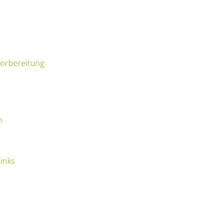
vorbereitung
n
inks