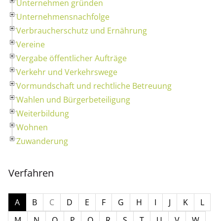
Unternehmen gründen
Unternehmensnachfolge
Verbraucherschutz und Ernährung
Vereine
Vergabe öffentlicher Aufträge
Verkehr und Verkehrswege
Vormundschaft und rechtliche Betreuung
Wahlen und Bürgerbeteiligung
Weiterbildung
Wohnen
Zuwanderung
Verfahren
A
B
C
D
E
F
G
H
I
J
K
L
M
N
O
P
Q
R
S
T
U
V
W