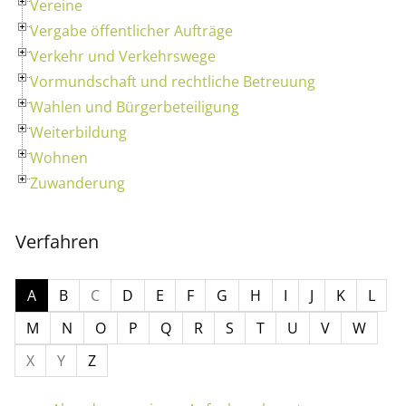
Vereine
Vergabe öffentlicher Aufträge
Verkehr und Verkehrswege
Vormundschaft und rechtliche Betreuung
Wahlen und Bürgerbeteiligung
Weiterbildung
Wohnen
Zuwanderung
Verfahren
A
B
C
D
E
F
G
H
I
J
K
L
M
N
O
P
Q
R
S
T
U
V
W
X
Y
Z