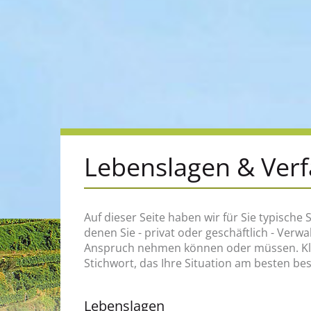
Lebenslagen & Ver
Auf dieser Seite haben wir für Sie typische S
zum Beispiel, an wen Sie sich wenden müss
denen Sie - privat oder geschäftlich - Verw
welche Rechte und Pflichten Sie haben, welch
Anspruch nehmen können oder müssen. Klic
Stichwort, das Ihre Situation am besten be
Lebenslagen