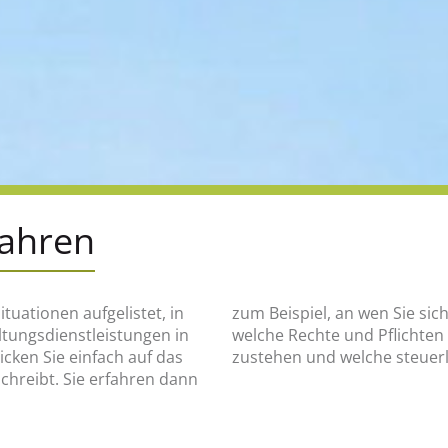
fahren
ituationen aufgelistet, in
en, was wann zu tun ist,
altungsdienstleistungen in
e finanziellen Hilfen Ihnen
ken Sie einfach auf das
zustehen und welche steuerl
schreibt. Sie erfahren dann