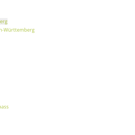
erg
den-Württemberg
pass