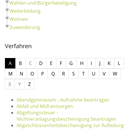
Wahlen und Bürgerbeteiligung
Weiterbildung
Wohnen
Zuwanderung
Verfahren
A
B
C
D
E
F
G
H
I
J
K
L
M
N
O
P
Q
R
S
T
U
V
W
X
Y
Z
Abendgymnasium - Aufnahme beantragen
Abfall und Müll entsorgen
Abgeltungssteuer -
Nichtveranlagungsbescheinigung beantragen
Abgeschlossenheitsbescheinigung zur Aufteilung