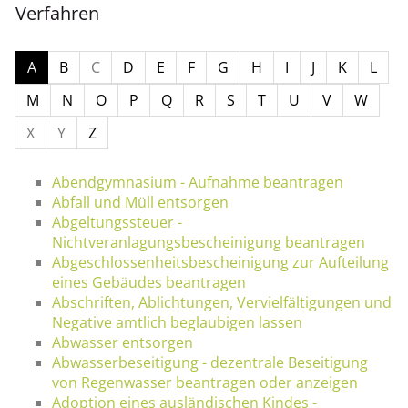
Verfahren
A
B
C
D
E
F
G
H
I
J
K
L
M
N
O
P
Q
R
S
T
U
V
W
X
Y
Z
Abendgymnasium - Aufnahme beantragen
Abfall und Müll entsorgen
Abgeltungssteuer -
Nichtveranlagungsbescheinigung beantragen
Abgeschlossenheitsbescheinigung zur Aufteilung
eines Gebäudes beantragen
Abschriften, Ablichtungen, Vervielfältigungen und
Negative amtlich beglaubigen lassen
Abwasser entsorgen
Abwasserbeseitigung - dezentrale Beseitigung
von Regenwasser beantragen oder anzeigen
Adoption eines ausländischen Kindes -