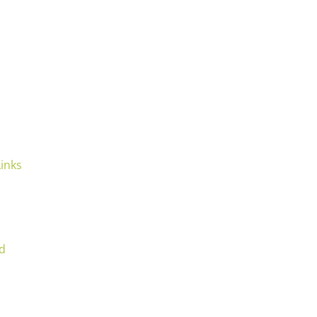
inks
gd