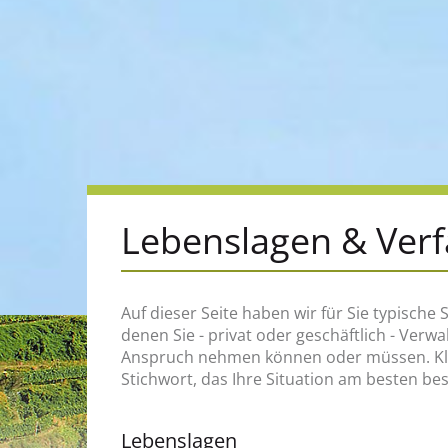
Lebenslagen & Ver
Auf dieser Seite haben wir für Sie typische S
zum Beispiel, an wen Sie sich wenden müss
denen Sie - privat oder geschäftlich - Verw
welche Rechte und Pflichten Sie haben, welch
Anspruch nehmen können oder müssen. Klic
Stichwort, das Ihre Situation am besten be
Lebenslagen