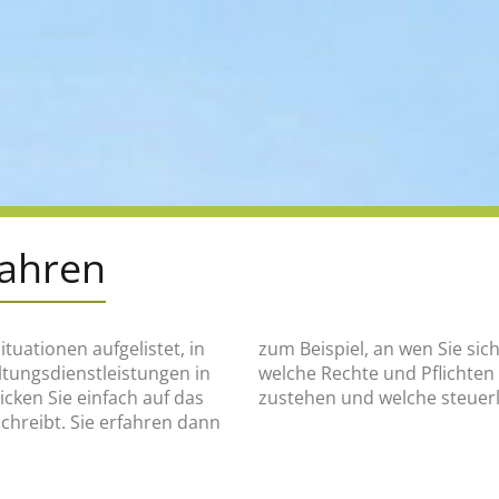
fahren
ituationen aufgelistet, in
en, was wann zu tun ist,
altungsdienstleistungen in
e finanziellen Hilfen Ihnen
ken Sie einfach auf das
zustehen und welche steuerl
schreibt. Sie erfahren dann