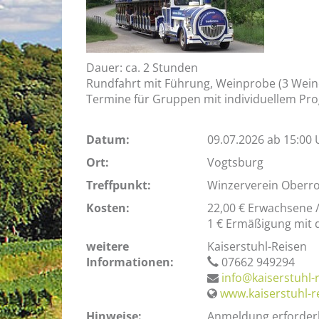
Dauer: ca. 2 Stunden
Rundfahrt mit Führung, Weinprobe (3 Wein
Termine für Gruppen mit individuellem Pr
Datum:
09.07.2026 ab 15:00 
Ort:
Vogtsburg
Treffpunkt:
Winzerverein Oberro
Kosten:
22,00 € Erwachsene / 
1 € Ermäßigung mit
weitere
Kaiserstuhl-Reisen
Informationen:
07662 949294
info@kaiserstuhl-
www.kaiserstuhl-r
Hinweise:
Anmeldung erforderl