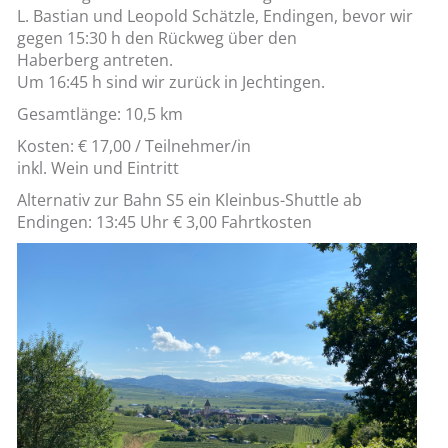
L. Bastian und Leopold Schätzle, Endingen, bevor wir
gegen 15:30 h den Rückweg über den
Haberberg antreten.
Um 16:45 h sind wir zurück in Jechtingen.
Gesamtlänge: 10,5 km
Kosten: € 17,00 / Teilnehmer/in
inkl. Wein und Eintritt
Alternativ zur Bahn S5 ein Kleinbus-Shuttle ab
Endingen: 13:45 Uhr € 3,00 Fahrtkosten