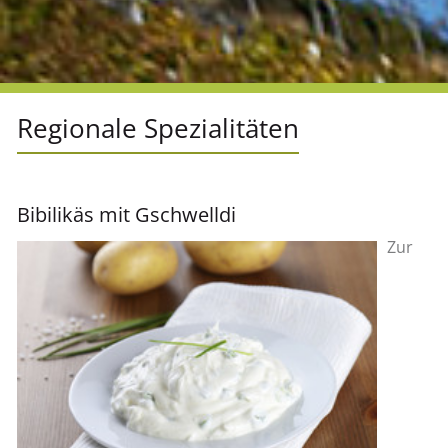
Re­gio­na­le Spe­zia­li­tä­ten
Bibilikäs mit Gschwelldi
Zur