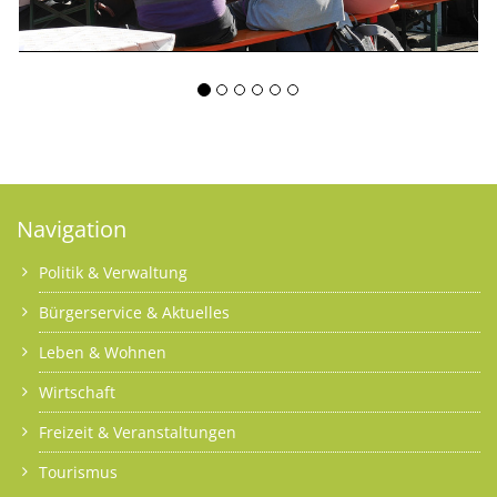
Navigation
Politik & Verwaltung
Bürgerservice & Aktuelles
Leben & Wohnen
Wirtschaft
Freizeit & Veranstaltungen
Tourismus