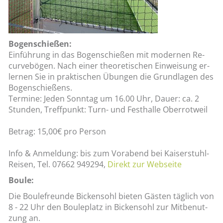
Bo­gen­schie­ßen:
Ein­füh­rung in das Bo­gen­schie­ßen mit mo­der­nen Re­
cur­ve­bö­gen. Nach einer theo­re­ti­schen Ein­wei­sung er­
ler­nen Sie in prak­ti­schen Übun­gen die Grund­la­gen des
Bo­gen­schie­ßens.
Ter­mi­ne: Jeden Sonn­tag um 16.00 Uhr, Dauer: ca. 2
Stun­den, Treff­punkt: Turn- und Fest­hal­le Ober­rot­weil
Be­trag: 15,00€ pro Per­son
Info & An­mel­dung: bis zum Vor­abend bei Kai­ser­stuhl-
Rei­sen, Tel. 07662 949294,
Di­rekt zur Web­sei­te
Boule:
Die Bou­le­freun­de Bi­cken­sohl bie­ten Gäs­ten täg­lich von
8 - 22 Uhr den Boule­platz in Bi­cken­sohl zur Mit­be­nut­
zung an.