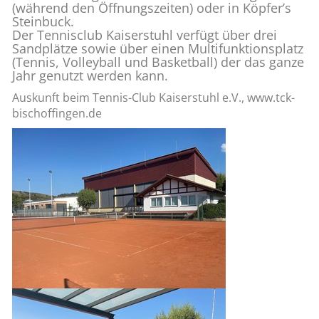
(wäh­rend den Öff­nungs­zei­ten) oder in Köp­fer’s
Stein­buck.
Der Ten­nis­club Kai­ser­stuhl ver­fügt über drei
Sand­plät­ze sowie über einen Mul­ti­funk­ti­ons­platz
(Ten­nis, Vol­ley­ball und Bas­ket­ball) der das ganze
Jahr ge­nutzt wer­den kann.
Aus­kunft beim Ten­nis-Club Kai­ser­stuhl e.V., www.​tck-​
bis​chof​fing​en.​de