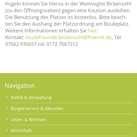
Ku­geln kön­nen Sie hier­zu in der Wein­vog­tei Bi­cken­sohl
(zu den Öff­nungs­zei­ten) gegen eine Kau­ti­on aus­lei­hen.
Die Be­nut­zung des Plat­zes ist kos­ten­los. Bitte be­ach­
ten Sie den Aus­hang der Platz­ord­nung am Boule­platz.
Wei­te­re In­for­ma­tio­nen er­hal­ten Sie
hier
:
Kon­takt:
bou­le­freun­de-bi­cken­sohl@​freenet.​de
, Tel.
07662 935657 od. 0172 7667212
Navigation
Politik & Verwaltung
Bürgerservice & Aktuelles
Leben & Wohnen
Wirtschaft