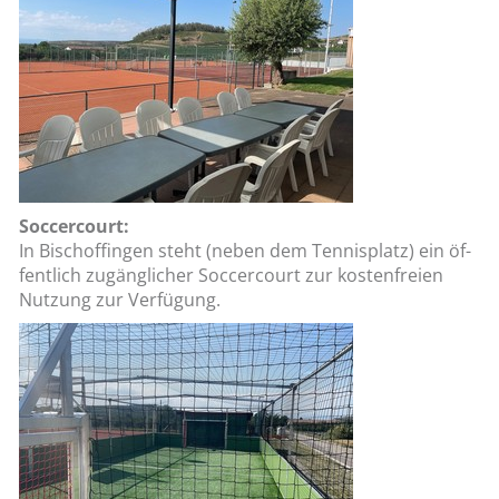
Soc­cer­court:
In Bi­sch­off­in­gen steht (neben dem Ten­nis­platz) ein öf­
fent­lich zu­gäng­li­cher Soc­cer­court zur kos­ten­frei­en
Nut­zung zur Ver­fü­gung.