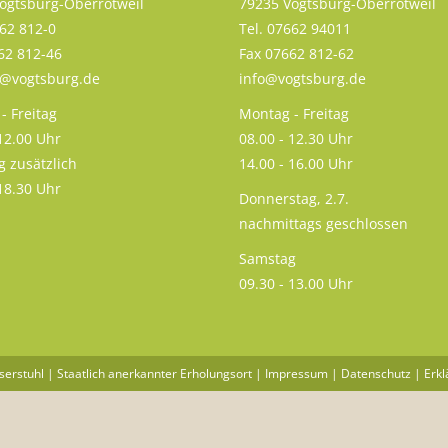
ogtsburg-Oberrotweil
79235 Vogtsburg-Oberrotweil
662 812-0
Tel. 07662 94011
62 812-46
Fax 07662 812-62
s@vogtsburg.de
info@vogtsburg.de
- Freitag
Montag - Freitag
 12.00 Uhr
08.00 - 12.30 Uhr
g zusätzlich
14.00 - 16.00 Uhr
 18.30 Uhr
Donnerstag, 2.7.
nachmittags geschlossen
Samstag
09.30 - 13.00 Uhr
serstuhl | Staatlich anerkannter Erholungsort |
Impressum
|
Datenschutz
|
Erkl