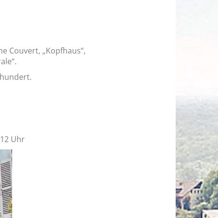
che Couvert, „Kopfhaus“,
ale“.
rhundert.
 12 Uhr