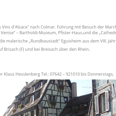
es Vins d'Alsace" nach Colmar. Führung mit Besuch der Mar
e Venise“ – Bartholdi-Museum, Pfister-Haus,und die „Cathedr
 die malerische „Rundbaustadt“ Eguisheim aus dem VIII. Jah
f Brisach (F) und bei Breisach über den Rhein.
 Klaus Hesslenberg Tel.: 07642 – 921010 bis Donnerstags,