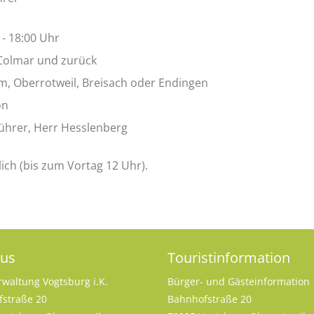
 - 18:00 Uhr
Colmar und zurück
m, Oberrotweil, Breisach oder Endingen
on
führer, Herr Hesslenberg
ch (bis zum Vortag 12 Uhr).
aus
Touristinformation
rwaltung Vogtsburg i.K.
Bürger- und Gästeinformation
straße 20
Bahnhofstraße 20