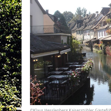
©Klaus Hesslenberg Kaiserstühler Gästefü