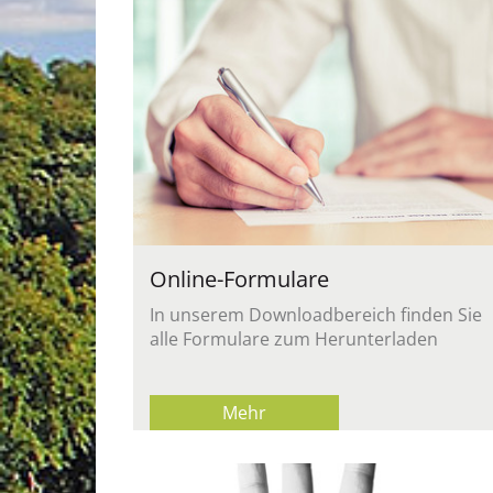
On­line-For­mu­la­re
In un­se­rem Down­load­be­reich fin­den Sie
alle For­mu­la­re zum Her­un­ter­la­den
Mehr