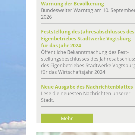
War­nung der Be­völ­ke­rung
Bun­des­wei­ter Warn­tag am 10. Sep­tem­be
2026
Fest­stel­lung des Jah­res­ab­schlus­ses des
Ei­gen­be­trie­bes Stadt­wer­ke Vogts­burg
für das Jahr 2024
Öf­fent­li­che Be­kannt­ma­chung des Fest­
stel­lungs­be­schlus­ses des Jah­res­ab­schlus
des Ei­gen­be­trie­bes Stadt­wer­ke Vogts­bur
für das Wirt­schafts­jahr 2024
Neue Aus­ga­be des Nach­rich­ten­blat­tes
Lese die neu­es­ten Nach­rich­ten un­se­rer
Stadt.
Mehr