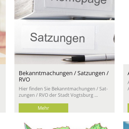
Be­kannt­ma­chun­gen / Sat­zun­gen /
RVO
Hier fin­den Sie Be­kannt­ma­chun­gen / Sat­
zun­gen / RVO der Stadt Vogts­burg ...
Mehr