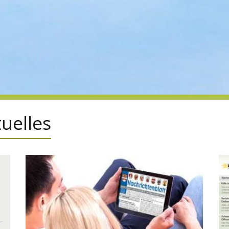
u­el­les