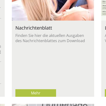
r
Nach­rich­ten­blatt
Fin­den Sie hier die ak­tu­el­len Aus­ga­ben
des Nach­rich­ten­blat­tes zum Down­load
s
g
Mehr