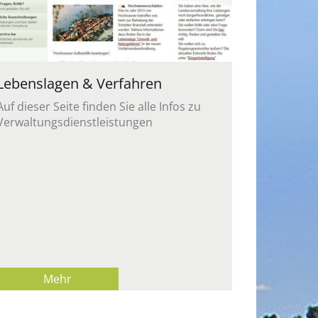
Le­bens­la­gen & Ver­fah­ren
Auf die­ser Seite fin­den Sie alle Infos zu
Ver­wal­tungs­dienst­leis­tun­gen
Mehr