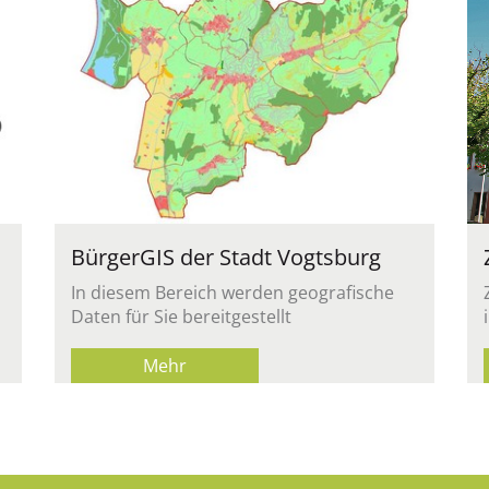
Bür­ger­GIS der Stadt Vogts­burg
In die­sem Be­reich wer­den geo­gra­fi­sche
Daten für Sie be­reit­ge­stellt
Mehr