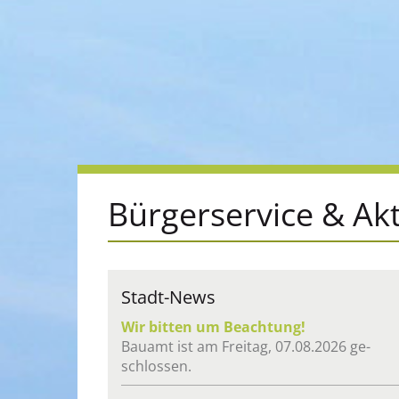
Bür­ger­ser­vice & Ak­t
Stadt-News
Wir bit­ten um Be­ach­tung!
Bau­amt ist am Frei­tag, 07.08.2026 ge­
schlos­sen.