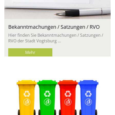
Be­kannt­ma­chun­gen / Sat­zun­gen / RVO
Hier fin­den Sie Be­kannt­ma­chun­gen / Sat­zun­gen /
RVO der Stadt Vogts­burg ...
Mehr