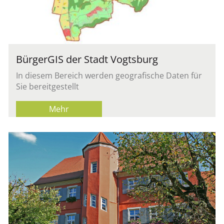
Bür­ger­GIS der Stadt Vogts­burg
In die­sem Be­reich wer­den geo­gra­fi­sche Daten für
Sie be­reit­ge­stellt
Mehr