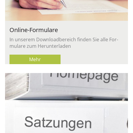
On­line-For­mu­la­re
In un­se­rem Down­load­be­reich fin­den Sie alle For­
mu­la­re zum Her­un­ter­la­den
Mehr