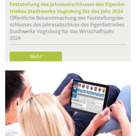
Fest­stel­lung des Jah­res­ab­schlus­ses des Ei­gen­be­
trie­bes Stadt­wer­ke Vogts­burg für das Jahr 2024
Öf­fent­li­che Be­kannt­ma­chung des Fest­stel­lungs­be­
schlus­ses des Jah­res­ab­schluss des Ei­gen­be­trie­bes
Stadt­wer­ke Vogts­burg für das Wirt­schafts­jahr
2024
Mehr