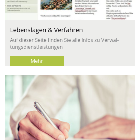
Le­bens­la­gen & Ver­fah­ren
Auf die­ser Seite fin­den Sie alle Infos zu Ver­wal­
tungs­dienst­leis­tun­gen
Mehr