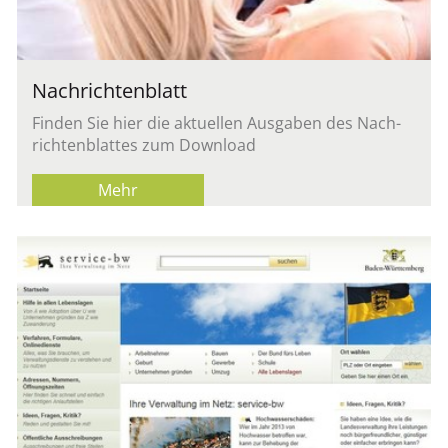
Nach­rich­ten­blatt
Fin­den Sie hier die ak­tu­el­len Aus­ga­ben des Nach­
rich­ten­blat­tes zum Down­load
Mehr