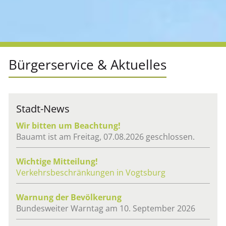
Bür­ger­ser­vice & Ak­tu­el­les
Stadt-News
Wir bit­ten um Be­ach­tung!
Bau­amt ist am Frei­tag, 07.08.2026 ge­schlos­sen.
Wich­ti­ge Mit­tei­lung!
Ver­kehrs­be­schrän­kun­gen in Vogts­burg
War­nung der Be­völ­ke­rung
Bun­des­wei­ter Warn­tag am 10. Sep­tem­ber 2026