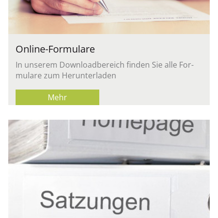
On­line-For­mu­la­re
In un­se­rem Down­load­be­reich fin­den Sie alle For­
mu­la­re zum Her­un­ter­la­den
Mehr