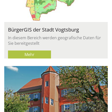
Bür­ger­GIS der Stadt Vogts­burg
In die­sem Be­reich wer­den geo­gra­fi­sche Daten für
Sie be­reit­ge­stellt
Mehr