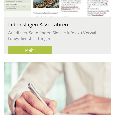
Le­bens­la­gen & Ver­fah­ren
Auf die­ser Seite fin­den Sie alle Infos zu Ver­wal­
tungs­dienst­leis­tun­gen
Mehr