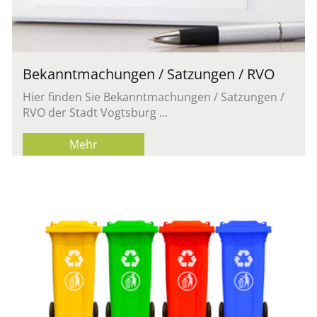
Be­kannt­ma­chun­gen / Sat­zun­gen / RVO
Hier fin­den Sie Be­kannt­ma­chun­gen / Sat­zun­gen /
RVO der Stadt Vogts­burg ...
Mehr