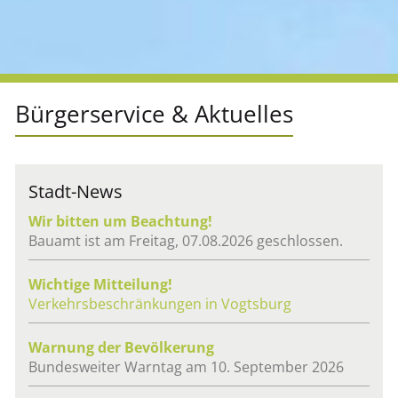
Bür­ger­ser­vice & Ak­tu­el­les
Stadt-News
Wir bit­ten um Be­ach­tung!
Bau­amt ist am Frei­tag, 07.08.2026 ge­schlos­sen.
Wich­ti­ge Mit­tei­lung!
Ver­kehrs­be­schrän­kun­gen in Vogts­burg
War­nung der Be­völ­ke­rung
Bun­des­wei­ter Warn­tag am 10. Sep­tem­ber 2026