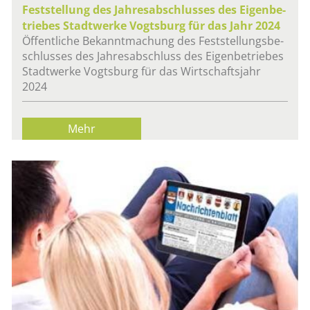
Fest­stel­lung des Jah­res­ab­schlus­ses des Ei­gen­be­
trie­bes Stadt­wer­ke Vogts­burg für das Jahr 2024
Öf­fent­li­che Be­kannt­ma­chung des Fest­stel­lungs­be­
schlus­ses des Jah­res­ab­schluss des Ei­gen­be­trie­bes
Stadt­wer­ke Vogts­burg für das Wirt­schafts­jahr
2024
Mehr