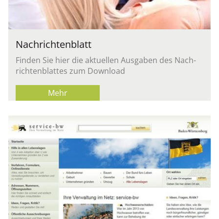
Nach­rich­ten­blatt
Fin­den Sie hier die ak­tu­el­len Aus­ga­ben des Nach­
rich­ten­blat­tes zum Down­load
Mehr