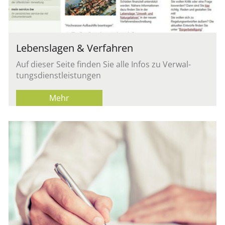
Le­bens­la­gen & Ver­fah­ren
Auf die­ser Seite fin­den Sie alle Infos zu Ver­wal­
tungs­dienst­leis­tun­gen
Mehr