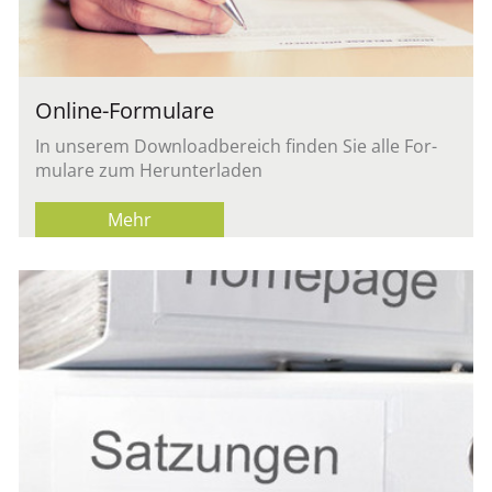
On­line-For­mu­la­re
In un­se­rem Down­load­be­reich fin­den Sie alle For­
mu­la­re zum Her­un­ter­la­den
Mehr