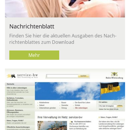
Nach­rich­ten­blatt
Fin­den Sie hier die ak­tu­el­len Aus­ga­ben des Nach­
rich­ten­blat­tes zum Down­load
Mehr