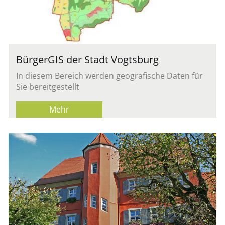
Bür­ger­GIS der Stadt Vogts­burg
In die­sem Be­reich wer­den geo­gra­fi­sche Daten für
Sie be­reit­ge­stellt
Mehr