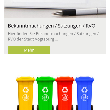
Be­kannt­ma­chun­gen / Sat­zun­gen / RVO
Hier fin­den Sie Be­kannt­ma­chun­gen / Sat­zun­gen /
RVO der Stadt Vogts­burg ...
Mehr