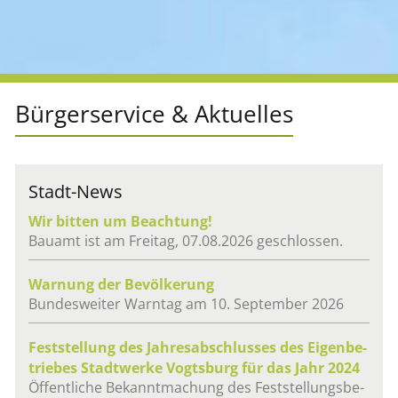
Bür­ger­ser­vice & Ak­tu­el­les
Stadt-News
Wir bit­ten um Be­ach­tung!
Bau­amt ist am Frei­tag, 07.08.2026 ge­schlos­sen.
War­nung der Be­völ­ke­rung
Bun­des­wei­ter Warn­tag am 10. Sep­tem­ber 2026
Fest­stel­lung des Jah­res­ab­schlus­ses des Ei­gen­be­
trie­bes Stadt­wer­ke Vogts­burg für das Jahr 2024
Öf­fent­li­che Be­kannt­ma­chung des Fest­stel­lungs­be­