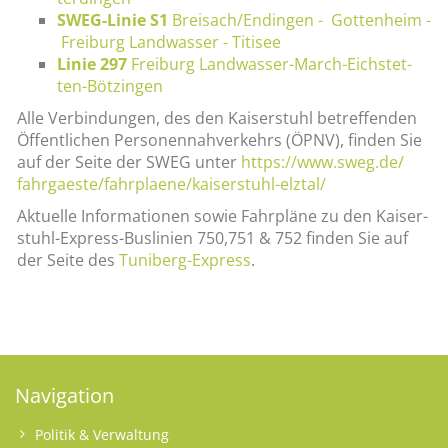
SWEG-Li­nie S1
Brei­sach/En­din­gen - Got­ten­heim -
Frei­burg Land­was­ser - Ti­ti­see
Linie 297
Frei­burg Land­was­ser-March-Eich­stet­
ten-Böt­zin­gen
Alle Ver­bin­dun­gen, des den Kai­ser­stuhl be­tref­fen­den
Öf­fent­li­chen Per­so­nen­nah­ver­kehrs (ÖPNV), fin­den Sie
auf der Seite der SWEG unter
https://​www.​sweg.​de/​
fahrgaeste/​fahrplaene/​kaiserstuhl-​elztal/
Ak­tu­el­le In­for­ma­tio­nen sowie Fahr­plä­ne zu den Kai­ser­
stuhl-Ex­press-Bus­li­ni­en 750,751 & 752 fin­den Sie auf
der Seite des
Tu­ni­berg-Ex­press
.
Navigation
Politik & Verwaltung