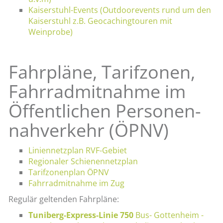
Kaiserstuhl-Events (Outdoorevents rund um den
Kaiserstuhl z.B. Geocachingtouren mit
Weinprobe)
Fahr­plä­ne, Ta­rif­zo­nen,
Fahr­rad­mit­nah­me im
Öf­fent­li­chen Per­so­nen­
nah­ver­kehr (ÖPNV)
Li­ni­en­netz­plan RVF-Ge­biet
Re­gio­na­ler Schie­nen­netz­plan
Ta­rif­zo­nen­plan ÖPNV
Fahr­rad­mit­nah­me im Zug
Re­gu­lär gel­ten­den Fahr­plä­ne:
Tu­ni­berg-Ex­press-Li­nie 750
Bus- Got­ten­heim -