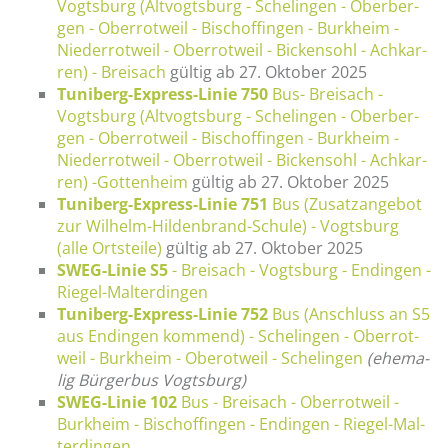
Vogts­burg (Alt­vogts­burg - Sche­lin­gen - Ober­ber­
gen - Ober­rot­weil - Bi­sch­off­in­gen - Burk­heim -
Nie­der­rot­weil - Ober­rot­weil - Bi­cken­sohl - Ach­kar­
ren) - Brei­sach
gül­tig ab 27. Ok­to­ber 2025
Tu­ni­berg-Ex­press-Li­nie 750
Bus- Brei­sach -
Vogts­burg (Alt­vogts­burg - Sche­lin­gen - Ober­ber­
gen - Ober­rot­weil - Bi­sch­off­in­gen - Burk­heim -
Nie­der­rot­weil - Ober­rot­weil - Bi­cken­sohl - Ach­kar­
ren) -Got­ten­heim
gül­tig ab 27. Ok­to­ber 2025
Tu­ni­berg-Ex­press-Li­nie 751
Bus (Zu­satz­an­ge­bot
zur Wil­helm-Hil­den­brand-Schu­le) - Vogts­burg
(alle Orts­tei­le)
gül­tig ab 27. Ok­to­ber 2025
SWEG-Li­nie S5
- Brei­sach - Vogts­burg - En­din­gen -
Rie­gel-Mal­ter­din­gen
Tu­ni­berg-Ex­press-Li­nie 752
Bus (An­schluss an S5
aus En­din­gen kom­mend) - Sche­lin­gen - Ober­rot­
weil - Burk­heim - Oberot­weil - Sche­lin­gen
(ehe­ma­
lig Bür­ger­bus Vogts­burg)
SWEG-Li­nie 102
Bus - Brei­sach - Ober­rot­weil -
Burk­heim - Bi­sch­off­in­gen - En­din­gen - Rie­gel-Mal­
ter­din­gen